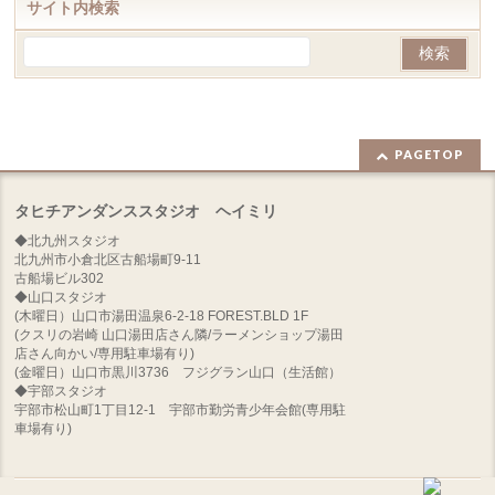
サイト内検索
PAGETOP
タヒチアンダンススタジオ ヘイミリ
◆北九州スタジオ
北九州市小倉北区古船場町9-11
古船場ビル302
◆山口スタジオ
(木曜日）山口市湯田温泉6-2-18 FOREST.BLD 1F
(クスリの岩崎 山口湯田店さん隣/ラーメンショップ湯田
店さん向かい/専用駐車場有り)
(金曜日）山口市黒川3736 フジグラン山口（生活館）
◆宇部スタジオ
宇部市松山町1丁目12-1 宇部市勤労青少年会館(専用駐
車場有り)